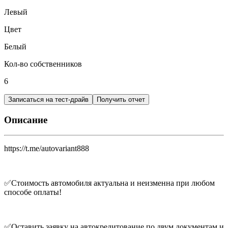
Левый
Цвет
Белый
Кол-во собственников
6
Записаться на тест-драйв
Получить отчет
Описание
https://t.me/autovariant888
✅Стоимость автомобиля актуальна и неизменна при любом
способе оплаты!
✅Оставить заявку на автокредитование по двум документам и