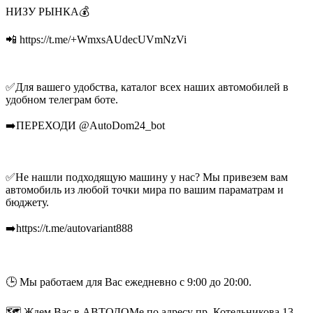
НИЗУ РЫНКА💰
📲 https://t.me/+WmxsAUdecUVmNzVi
✅Для вашего удобства, каталог всех наших автомобилей в
удобном телеграм боте.
➡️ПЕРЕХОДИ @AutoDom24_bot
✅Не нашли подходящую машину у нас? Мы привезем вам
автомобиль из любой точки мира по вашим параматрам и
бюджету.
➡️https://t.me/autovariant888
🕒 Мы работаем для Вас ежедневно с 9:00 до 20:00.
🗺 Ждем Вас в АВТОДОМе по адресу пр. Котельникова 13