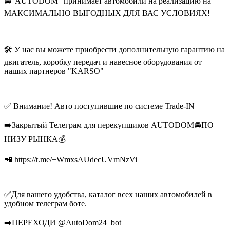
🚘"AUTODOM" принимает автомобили на реализацию на
МАКСИМАЛЬНО ВЫГОДНЫХ ДЛЯ ВАС УСЛОВИЯХ!
🛠 У нас вы можете приобрести дополнительную гарантию на
двигатель, коробку передач и навесное оборудования от
наших партнеров "KARSO"
✅ Внимание! Авто поступившие по системе Trade-IN
➡️Закрытый Телеграм для перекупщиков AUTODOM🚘ПО
НИЗУ РЫНКА💰
📲 https://t.me/+WmxsAUdecUVmNzVi
✅Для вашего удобства, каталог всех наших автомобилей в
удобном телеграм боте.
➡️ПЕРЕХОДИ @AutoDom24_bot